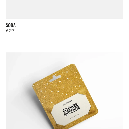
SODA
Regulärer
€ 27
Preis
SPITZENJUNGE
Geschenkgutschein