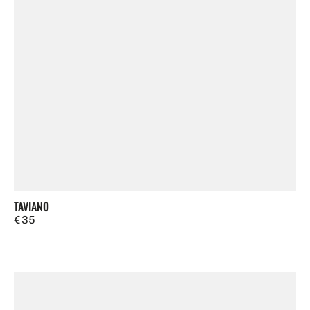
TAVIANO
Regulärer
€ 35
Preis
Teramo