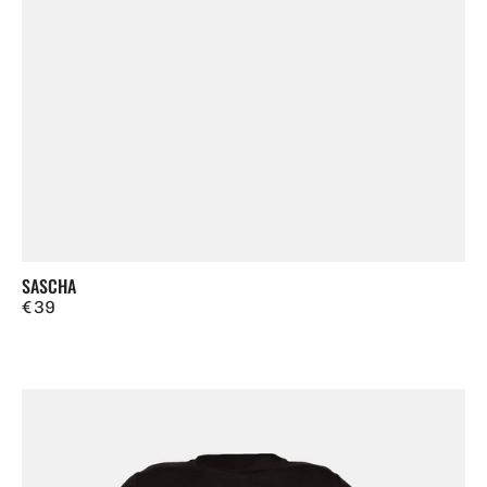
SASCHA
Regulärer
€ 39
Preis
Seano