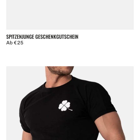
SPITZENJUNGE GESCHENKGUTSCHEIN
Regulärer
Ab € 25
Preis
T-
Shirt
Kleeblatt