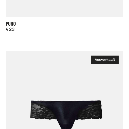
PURO
Regulärer
€ 23
Preis
Robert
Ausverkauft