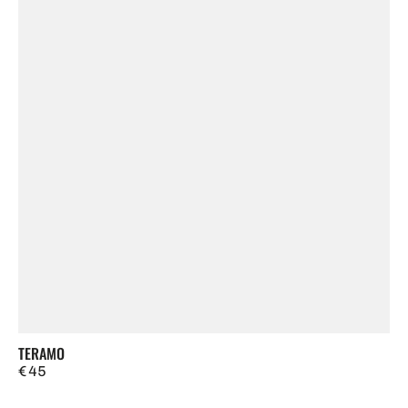
TERAMO
Regulärer
€ 45
Preis