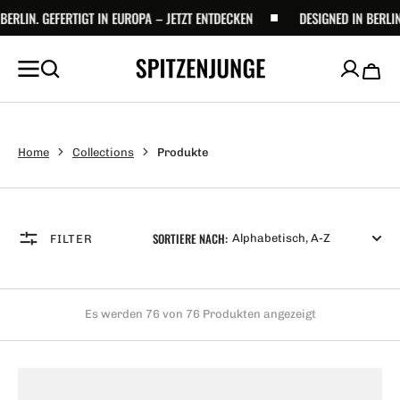
UM
EFERTIGT IN EUROPA – JETZT ENTDECKEN
DESIGNED IN BERLIN. GEFERTIG
NHALT
PRINGEN
Waren
Home
Collections
Produkte
SORTIERE NACH:
FILTER
Es werden 76 von 76 Produkten angezeigt
Puro