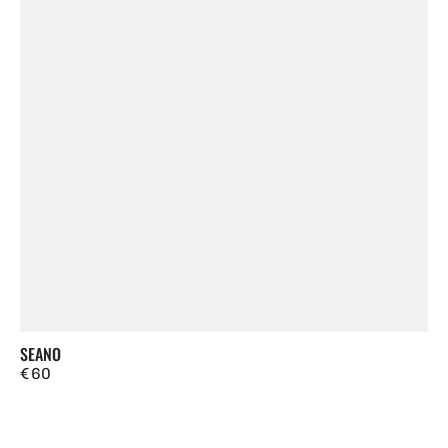
SEANO
Regulärer
€ 60
Preis