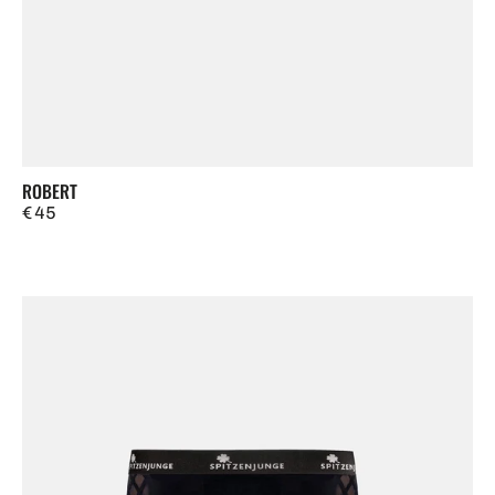
ROBERT
Regulärer
€ 45
Preis
Sascha