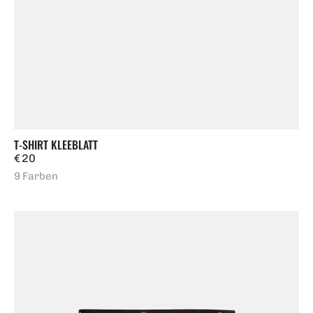
T-SHIRT KLEEBLATT
Regulärer
€ 20
Preis
9 Farben
Taviano