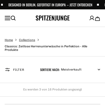
UM
DESIGNED IN BERLIN. GEFERTIGT IN EUROPA – JETZT ENTDECKEN
DESIG
NHALT
PRINGEN
Waren
Home
Collections
Classics: Zeitlose Herrenunterwäsche in Perfektion - Alle
Produkte
SORTIERE NACH:
FILTER
Es werden 3 von 16 Produkten angezeigt