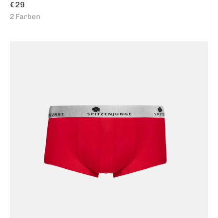
Regulärer
€ 29
Preis
2 Farben
André
Classics