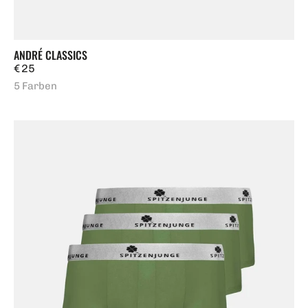
ANDRÉ CLASSICS
Regulärer
€ 25
Preis
5 Farben
3er-
Pack
André
Terra