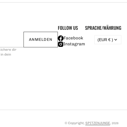
FOLLOW US
SPRACHE/WÄHRUNG
Facebook
ANMELDEN
(EUR € )
Instagram
ichere dir
in dein
© Copyright,
SPITZENJUNGE
,
2026