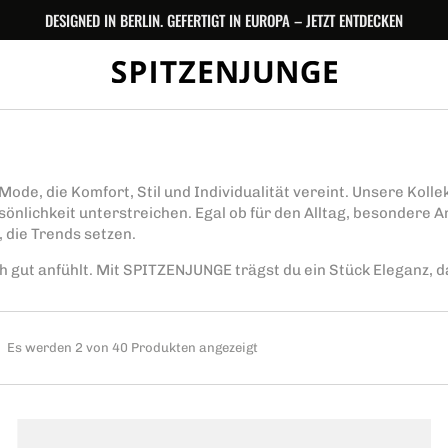
DESIGNED IN BERLIN. GEFERTIGT IN EUROPA – JETZT ENTDECKEN
e, die Komfort, Stil und Individualität vereint. Unsere Kolle
rsönlichkeit unterstreichen. Egal ob für den Alltag, besonder
 die Trends setzen.
h gut anfühlt. Mit SPITZENJUNGE trägst du ein Stück Eleganz, 
Es werden 2 von 40 Produkten angezeigt
Giallo