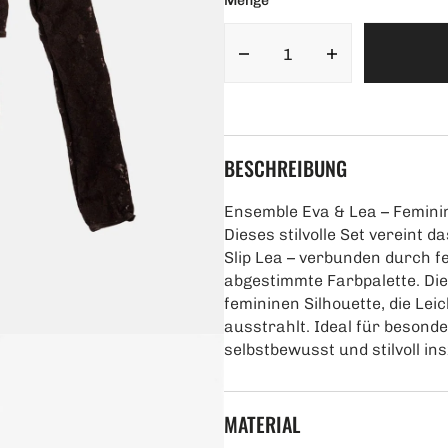
Menge
Menge
Menge
für
für
Ensemble
Ensemble
Eva
Eva
&amp;
&amp;
BESCHREIBUNG
Lea
Lea
verringern
erhöhen
Ensemble Eva & Lea – Feminin
Dieses stilvolle Set vereint 
Slip Lea – verbunden durch f
abgestimmte Farbpalette. Die
femininen Silhouette, die Leic
ausstrahlt. Ideal für besonde
selbstbewusst und stilvoll in
MATERIAL