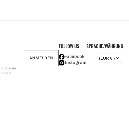
FOLLOW US
SPRACHE/WÄHRUNG
Facebook
ANMELDEN
(EUR € )
Instagram
ichere dir
in dein