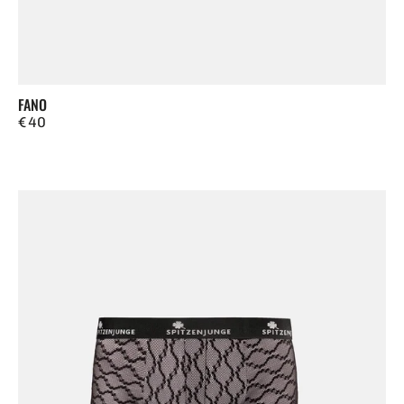
FANO
Regulärer
€ 40
Preis
Teramo