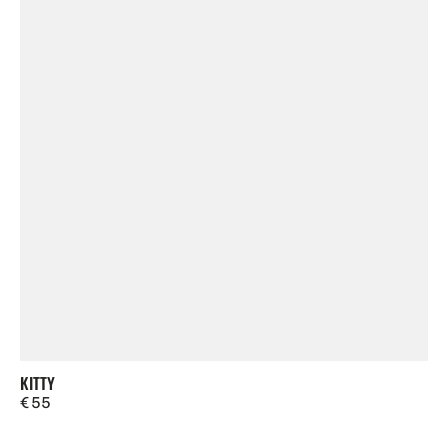
KITTY
Regulärer
€ 55
Preis