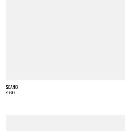
SEANO
Regulärer
€ 60
Preis
Como