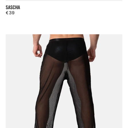
SASCHA
Regulärer
€ 39
Preis
Fano