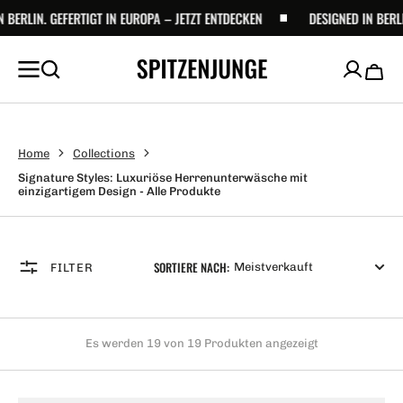
UM
ERTIGT IN EUROPA – JETZT ENTDECKEN
DESIGNED IN BERLIN. GEFERTIGT
NHALT
PRINGEN
Waren
Home
Collections
Signature Styles: Luxuriöse Herrenunterwäsche mit
einzigartigem Design - Alle Produkte
SORTIERE NACH:
FILTER
Es werden 19 von 19 Produkten angezeigt