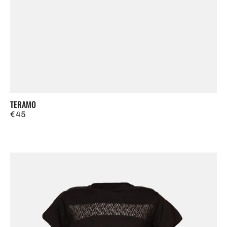
TERAMO
Regulärer
€ 45
Preis
Seano