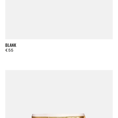
BLANK
Regulärer
€ 55
Preis
Arne