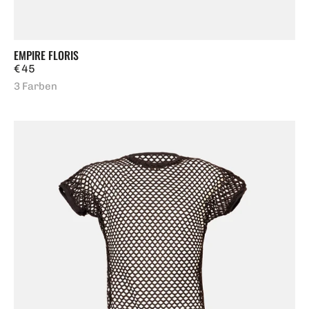
EMPIRE FLORIS
Regulärer
€ 45
Preis
3 Farben
Blank