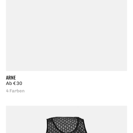
ARNE
Regulärer
Ab € 30
Preis
4 Farben
Kitty