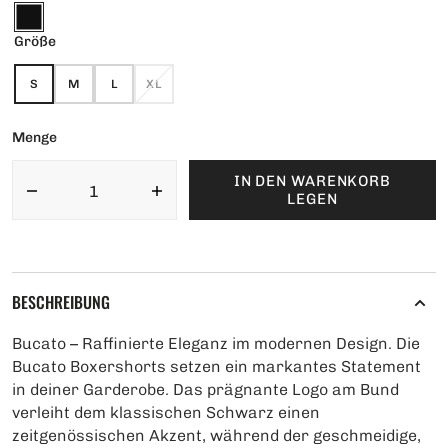
schwarz
Größe
S
M
L
XL
VARIANTE
VARIANTE
VARIANTE
VARIANTE
AUSVERKAUFT
AUSVERKAUFT
AUSVERKAUFT
AUSVERKAUFT
ODER
ODER
ODER
ODER
Menge
NICHT
NICHT
NICHT
NICHT
VERFÜGBAR
VERFÜGBAR
VERFÜGBAR
VERFÜGBAR
IN DEN WARENKORB
Menge
Menge
LEGEN
für
für
Bucato
Bucato
verringern
erhöhen
BESCHREIBUNG
Bucato – Raffinierte Eleganz im modernen Design. Die
Bucato Boxershorts setzen ein markantes Statement
in deiner Garderobe. Das prägnante Logo am Bund
verleiht dem klassischen Schwarz einen
zeitgenössischen Akzent, während der geschmeidige,