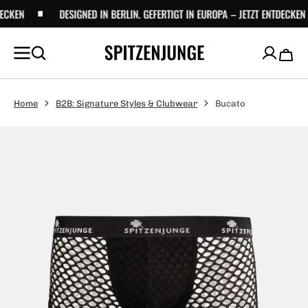
UM
KEN
DESIGNED IN BERLIN. GEFERTIGT IN EUROPA – JETZT ENTDECKEN
NHALT
PRINGEN
Waren
Bucato
Home
B2B: Signature Styles & Clubwear
Öffnen
du
die